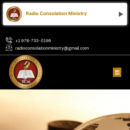
Skip
to
Radio Consolation Ministry
content
+1 978-733-0196
radioconsolationministry@gmail.com
Menu