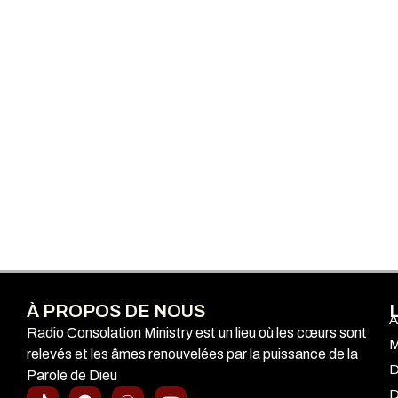
À PROPOS DE NOUS
A
Radio Consolation Ministry est un lieu où les cœurs sont
M
relevés et les âmes renouvelées par la puissance de la
D
Parole de Dieu
T
F
I
Y
D