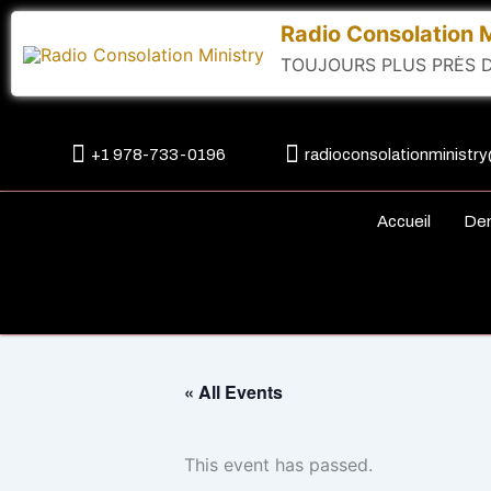
Skip
Radio Consolation M
to
TOUJOURS PLUS PRÈS D
content
+1 978-733-0196
radioconsolationminist
Accueil
De
« All Events
This event has passed.