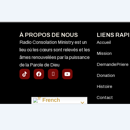
À PROPOS DE NOUS
LIENS RAP
Radio Consolation Ministry est un
Accueil
lieu où les cœurs sont relevés et les
Mission
âmes renouvelées par la puissance
DemandePriere
de la Parole de Dieu
T
F
I
Y
i
a
c
o
Donation
k
c
o
u
t
e
n
t
Histoire
o
b
-
u
k
o
i
b
Contact
French
o
t
e
k
u
n
e
C
s