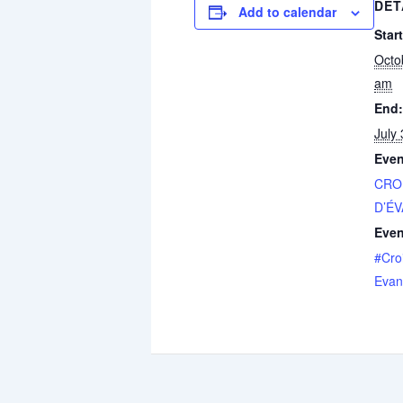
DET
Add to calendar
Start
Octo
am
End:
July
Even
CRO
D’É
Even
#Cro
Evan