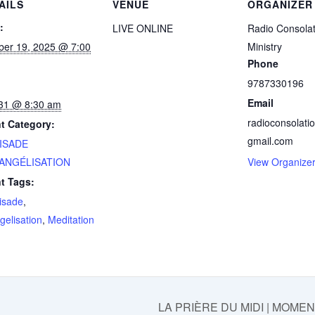
AILS
VENUE
ORGANIZER
:
LIVE ONLINE
Radio Consolat
ber 19, 2025 @ 7:00
Ministry
Phone
9787330196
Email
 31 @ 8:30 am
radioconsolati
t Category:
gmail.com
ISADE
VANGÉLISATION
View Organize
t Tags:
isade
,
gelisation
,
Meditation
LA PRIÈRE DU MIDI | MOME