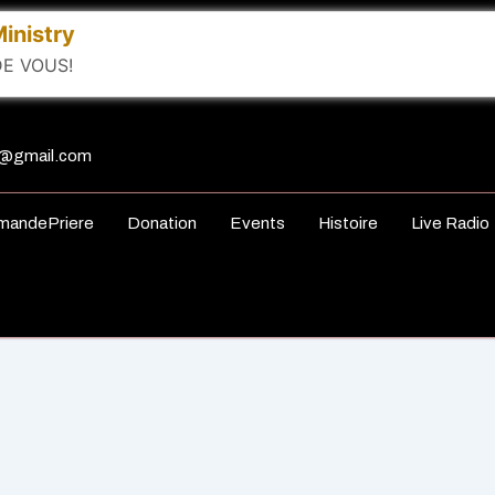
inistry
E VOUS!
ry@gmail.com
mandePriere
Donation
Events
Histoire
Live Radio