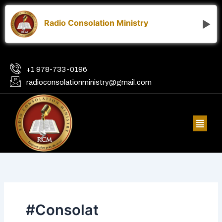
Skip
to
Radio Consolation Ministry
content
+1 978-733-0196
radioconsolationministry@gmail.com
Menu
#Consolat