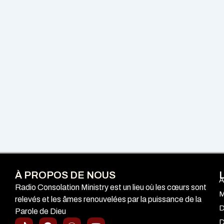
À PROPOS DE NOUS
A
Radio Consolation Ministry est un lieu où les cœurs sont
M
relevés et les âmes renouvelées par la puissance de la
D
Parole de Dieu
T
F
I
Y
D